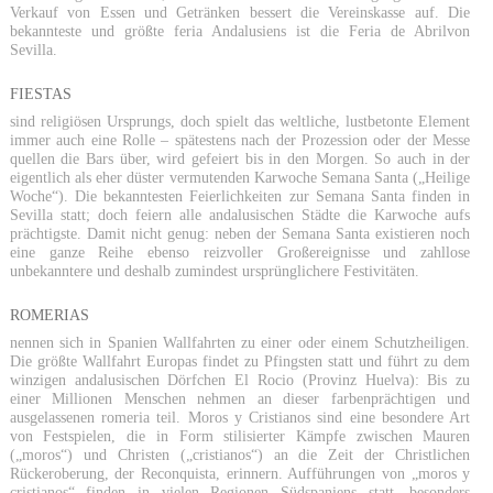
Verkauf von Essen und Getränken bessert die Vereinskasse auf. Die
bekannteste und größte feria Andalusiens ist die Feria de Abrilvon
Sevilla.
FIESTAS
sind religiösen Ursprungs, doch spielt das weltliche, lustbetonte Element
immer auch eine Rolle – spätestens nach der Prozession oder der Messe
quellen die Bars über, wird gefeiert bis in den Morgen. So auch in der
eigentlich als eher düster vermutenden Karwoche Semana Santa („Heilige
Woche“). Die bekanntesten Feierlichkeiten zur Semana Santa finden in
Sevilla statt; doch feiern alle andalusischen Städte die Karwoche aufs
prächtigste. Damit nicht genug: neben der Semana Santa existieren noch
eine ganze Reihe ebenso reizvoller Großereignisse und zahllose
unbekanntere und deshalb zumindest ursprünglichere Festivitäten.
ROMERIAS
nennen sich in Spanien Wallfahrten zu einer oder einem Schutzheiligen.
Die größte Wallfahrt Europas findet zu Pfingsten statt und führt zu dem
winzigen andalusischen Dörfchen El Rocio (Provinz Huelva): Bis zu
einer Millionen Menschen nehmen an dieser farbenprächtigen und
ausgelassenen romeria teil. Moros y Cristianos sind eine besondere Art
von Festspielen, die in Form stilisierter Kämpfe zwischen Mauren
(„moros“) und Christen („cristianos“) an die Zeit der Christlichen
Rückeroberung, der Reconquista, erinnern. Aufführungen von „moros y
cristianos“ finden in vielen Regionen Südspaniens statt, besonders