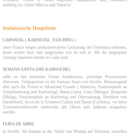
auffällig im Gebiet Murcia und Valencia.
Andalusische Hauptfeste
CARNAVAL ( KARNEVAL, FASCHING )
unter Franco wegen antikonservativer Gesinnung der Feiernden verboten,
heute wieder bunt und ausgelassen wie eh und je. Mit die peppigsten
Umzüge Spaniens finden in Cadiz statt.
SEMANA SANTA (DIE KARWOCHE)
zählt zu den buntesten Festen Andalusiens, prächtige Prozessionen
allerorten. Vielgepriesen ist die Semana Santa von Sevilla. Herausragend
aber auch die Feiern in Alhaurinel Grande ( Almeriea; Passionsspiele an
Gründonnerstag und Karfreitag), Baeza (Jaen), Coin (Malaga), Riogordo
(Malaga; Passionsspiele an Karfreitag und Ostersamstag, Hunderte von
Darstellern), Arcos de la Frontera (Cadiz) und Baena (Cordoba), wo beim
Trommelwettbewerb tamborada alle Ohren aufs äußerste strapaziert
werden.
FERIA DE ABRIL
in Sevilla. Sie beginnt in der Nacht von Montag auf Dienstag, zwischen