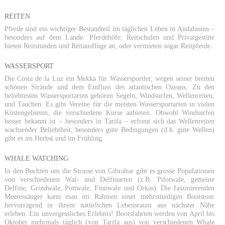
REITEN
Pferde sind ein wichtiger Bestandteil im täglichen Leben in Andalusien –
besonders auf dem Lande. Pferdehöfe, Reitschulen und Privatgestüte
bieten Reitstunden und Reitausflüge an, oder vermieten sogar Reitpferde.
WASSERSPORT
Die Costa de la Luz ein Mekka für Wassersportler, wegen seiner breiten
schönen Strände und dem Einfluss des atlantischen Ozeans. Zu den
beliebtesten Wassersportarten gehören Segeln, Windsurfen, Wellenreiten,
und Tauchen. Es gibt Vereine für die meisten Wassersportarten in vielen
Küstengebieten, die verschiedene Kurse anbieten. Obwohl Windsurfen
besser bekannt ist – besonders in Tarifa – erfreut sich das Wellenreiten
wachsender Beliebtheit; besonders gute Bedingungen (d.h. gute Wellen)
gibt es im Herbst und im Frühling.
WHALE WATCHING
In den Buchten um die Strasse von Gibraltar gibt es grosse Populationen
von verschiedenen Wal- und Delfinarten (z.B. Pilotwale, gemeine
Delfine, Grindwale, Pottwale, Finnwale und Orkas). Die faszinierenden
Meeressäuger kann man im Rahmen einer mehrstündigen Bootstour
hervorragend in ihrem natürlichen Lebensraum aus nächster Nähe
erleben. Ein unvergessliches Erlebnis! Bootsfahrten werden von April bis
Oktober mehrmals täglich (von Tarifa aus) von verschiedenen Whale