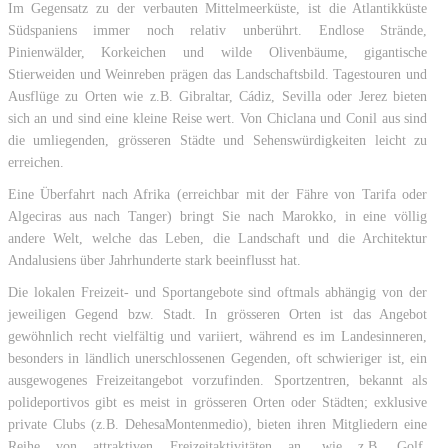
Im Gegensatz zu der verbauten Mittelmeerküste, ist die Atlantikküste
Südspaniens immer noch relativ unberührt. Endlose Strände,
Pinienwälder, Korkeichen und wilde Olivenbäume, gigantische
Stierweiden und Weinreben prägen das Landschaftsbild. Tagestouren und
Ausflüge zu Orten wie z.B. Gibraltar, Cádiz, Sevilla oder Jerez bieten
sich an und sind eine kleine Reise wert. Von Chiclana und Conil aus sind
die umliegenden, grösseren Städte und Sehenswürdigkeiten leicht zu
erreichen.
Eine Überfahrt nach Afrika (erreichbar mit der Fähre von Tarifa oder
Algeciras aus nach Tanger) bringt Sie nach Marokko, in eine völlig
andere Welt, welche das Leben, die Landschaft und die Architektur
Andalusiens über Jahrhunderte stark beeinflusst hat.
Die lokalen Freizeit- und Sportangebote sind oftmals abhängig von der
jeweiligen Gegend bzw. Stadt. In grösseren Orten ist das Angebot
gewöhnlich recht vielfältig und variiert, während es im Landesinneren,
besonders in ländlich unerschlossenen Gegenden, oft schwieriger ist, ein
ausgewogenes Freizeitangebot vorzufinden. Sportzentren, bekannt als
polideportivos gibt es meist in grösseren Orten oder Städten; exklusive
private Clubs (z.B. DehesaMontenmedio), bieten ihren Mitgliedern eine
Reihe von attraktiven Freizeitaktivitäten an, wie z.B. Golf,