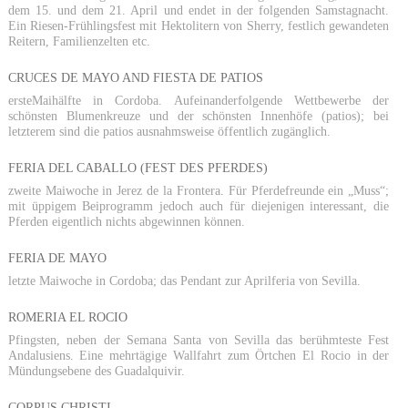
dem 15. und dem 21. April und endet in der folgenden Samstagnacht.
Ein Riesen-Frühlingsfest mit Hektolitern von Sherry, festlich gewandeten
Reitern, Familienzelten etc.
CRUCES DE MAYO AND FIESTA DE PATIOS
ersteMaihälfte in Cordoba. Aufeinanderfolgende Wettbewerbe der
schönsten Blumenkreuze und der schönsten Innenhöfe (patios); bei
letzterem sind die patios ausnahmsweise öffentlich zugänglich.
FERIA DEL CABALLO (FEST DES PFERDES)
zweite Maiwoche in Jerez de la Frontera. Für Pferdefreunde ein „Muss“;
mit üppigem Beiprogramm jedoch auch für diejenigen interessant, die
Pferden eigentlich nichts abgewinnen können.
FERIA DE MAYO
letzte Maiwoche in Cordoba; das Pendant zur Aprilferia von Sevilla.
ROMERIA EL ROCIO
Pfingsten, neben der Semana Santa von Sevilla das berühmteste Fest
Andalusiens. Eine mehrtägige Wallfahrt zum Örtchen El Rocio in der
Mündungsebene des Guadalquivir.
CORPUS CHRISTI