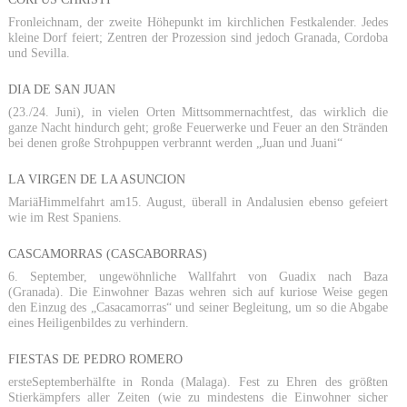
Fronleichnam, der zweite Höhepunkt im kirchlichen Festkalender. Jedes
kleine Dorf feiert; Zentren der Prozession sind jedoch Granada, Cordoba
und Sevilla.
DIA DE SAN JUAN
(23./24. Juni), in vielen Orten Mittsommernachtfest, das wirklich die
ganze Nacht hindurch geht; große Feuerwerke und Feuer an den Stränden
bei denen große Strohpuppen verbrannt werden „Juan und Juani“
LA VIRGEN DE LA ASUNCION
MariäHimmelfahrt am15. August, überall in Andalusien ebenso gefeiert
wie im Rest Spaniens.
CASCAMORRAS (CASCABORRAS)
6. September, ungewöhnliche Wallfahrt von Guadix nach Baza
(Granada). Die Einwohner Bazas wehren sich auf kuriose Weise gegen
den Einzug des „Casacamorras“ und seiner Begleitung, um so die Abgabe
eines Heiligenbildes zu verhindern.
FIESTAS DE PEDRO ROMERO
ersteSeptemberhälfte in Ronda (Malaga). Fest zu Ehren des größten
Stierkämpfers aller Zeiten (wie zu mindestens die Einwohner sicher