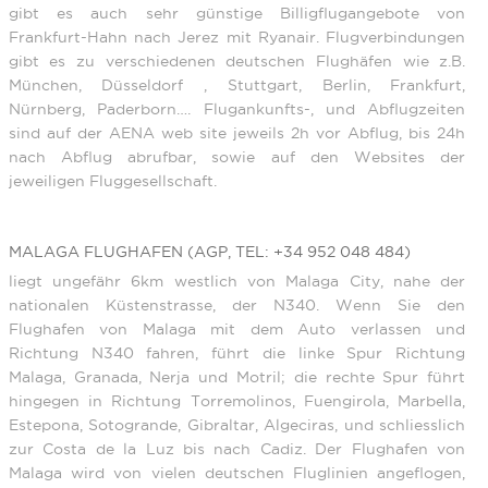
gibt es auch sehr günstige Billigflugangebote von
Frankfurt-Hahn nach Jerez mit Ryanair. Flugverbindungen
gibt es zu verschiedenen deutschen Flughäfen wie z.B.
München, Düsseldorf , Stuttgart, Berlin, Frankfurt,
Nürnberg, Paderborn…. Flugankunfts-, und Abflugzeiten
sind auf der AENA web site jeweils 2h vor Abflug, bis 24h
nach Abflug abrufbar, sowie auf den Websites der
jeweiligen Fluggesellschaft.
MALAGA FLUGHAFEN (AGP, TEL: +34 952 048 484)
liegt ungefähr 6km westlich von Malaga City, nahe der
nationalen Küstenstrasse, der N340. Wenn Sie den
Flughafen von Malaga mit dem Auto verlassen und
Richtung N340 fahren, führt die linke Spur Richtung
Malaga, Granada, Nerja und Motril; die rechte Spur führt
hingegen in Richtung Torremolinos, Fuengirola, Marbella,
Estepona, Sotogrande, Gibraltar, Algeciras, und schliesslich
zur Costa de la Luz bis nach Cadiz. Der Flughafen von
Malaga wird von vielen deutschen Fluglinien angeflogen,