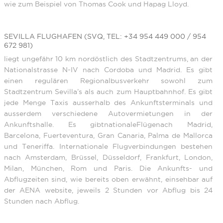
wie zum Beispiel von Thomas Cook und Hapag Lloyd.
SEVILLA FLUGHAFEN (SVQ, TEL: +34 954 449 000 / 954
672 981)
liegt ungefähr 10 km nordöstlich des Stadtzentrums, an der
Nationalstrasse N-IV nach Cordoba und Madrid. Es gibt
einen regulären Regionalbusverkehr sowohl zum
Stadtzentrum Sevilla’s als auch zum Hauptbahnhof. Es gibt
jede Menge Taxis ausserhalb des Ankunftsterminals und
ausserdem verschiedene Autovermietungen in der
Ankunftshalle. Es gibtnationaleFlügenach Madrid,
Barcelona, Fuerteventura, Gran Canaria, Palma de Mallorca
und Teneriffa. Internationale Flugverbindungen bestehen
nach Amsterdam, Brüssel, Düsseldorf, Frankfurt, London,
Milan, München, Rom und Paris. Die Ankunfts- und
Abflugzeiten sind, wie bereits oben erwähnt, einsehbar auf
der AENA website, jeweils 2 Stunden vor Abflug bis 24
Stunden nach Abflug.