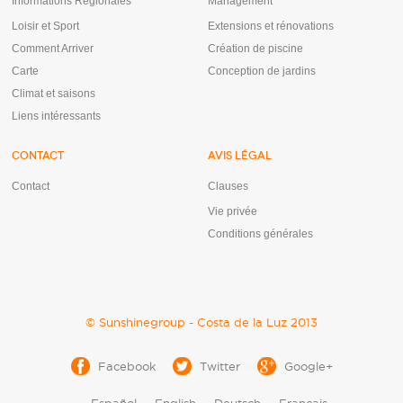
Informations Régionales
Management
Loisir et Sport
Extensions et rénovations
Comment Arriver
Création de piscine
Carte
Conception de jardins
Climat et saisons
Liens intéressants
CONTACT
AVIS LÉGAL
Contact
Clauses
Vie privée
Conditions générales
© Sunshinegroup - Costa de la Luz 2013
Facebook
Twitter
Google+
Español
English
Deutsch
Français