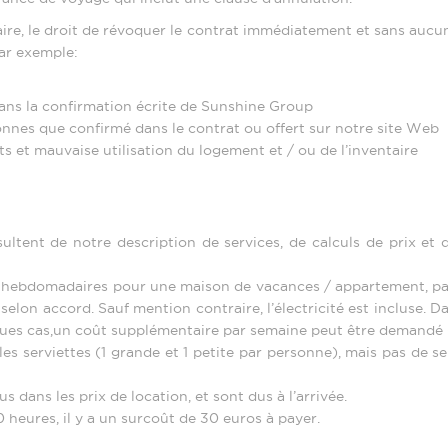
re, le droit de révoquer le contrat immédiatement et sans aucune
par exemple:
ns la confirmation écrite de Sunshine Group
onnes que confirmé dans le contrat ou offert sur notre site Web
 et mauvaise utilisation du logement et / ou de l’inventaire
sultent de notre description de services, de calculs de prix et
ix hebdomadaires pour une maison de vacances / appartement, par
elon accord. Sauf mention contraire, l’électricité est incluse. Da
lques cas,un coût supplémentaire par semaine peut être demandé 
 les serviettes (1 grande et 1 petite par personne), mais pas de s
s dans les prix de location, et sont dus à l’arrivée.
0 heures, il y a un surcoût de 30 euros à payer.