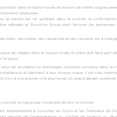
séjournent dans la maison louée se doivent de traiter soigneuseme
trictement respectées.
la maison est tel qu’établi dans le contrat, la confirmation
tre refusées et Sunshine Group peut facturer les personnes 
s plats, des poêles, des casseroles et des couverts est à charge 
oque des dégâts dans la maison louée, le client doit faire part d
 le séjour.
 pour les accidents ou dommages corporels survenus dans la ma
, installations et bâtiment à leur propre risque. Il est très impo
nt s’il y a une piscine. Une piscine est un grand danger potentiel 
 contrat ne cause pas l’invalidité de tout le contrat.
ent expressément à consulter les Cours et les Tribunaux de Chi
ait résulter de l’interprétation du contrat de location ou de 