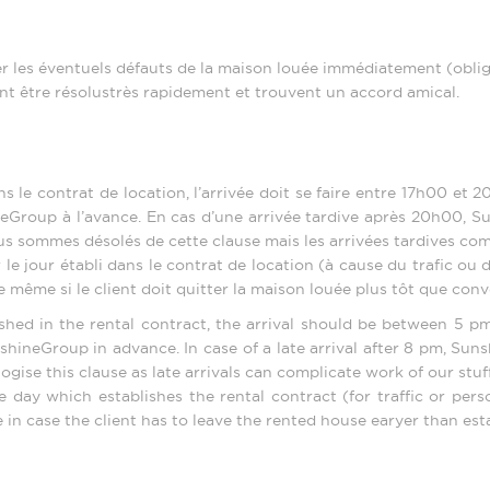
er les éventuels défauts de la maison louée immédiatement (oblig
nt être résolustrès rapidement et trouvent un accord amical.
s le contrat de location, l’arrivée doit se faire entre 17h00 et 2
neGroup à l’avance. En cas d’une arrivée tardive après 20h00, 
 Nous sommes désolés de cette clause mais les arrivées tardives com
r le jour établi dans le contrat de location (à cause du trafic ou
 de même si le client doit quitter la maison louée plus tôt que con
shed in the rental contract, the arrival should be between 5 pm 
shineGroup in advance. In case of a late arrival after 8 pm, Sun
logise this clause as late arrivals can complicate work of our stuff
me day which establishes the rental contract (for traffic or per
 in case the client has to leave the rented house earyer than est