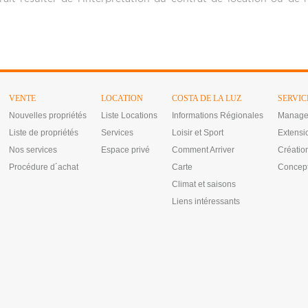
VENTE
LOCATION
COSTA DE LA LUZ
SERVIC
Nouvelles propriétés
Liste Locations
Informations Régionales
Manage
Liste de propriétés
Services
Loisir et Sport
Extensi
Nos services
Espace privé
Comment Arriver
Créatio
Procédure d´achat
Carte
Concept
Climat et saisons
Liens intéressants