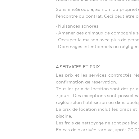
SunshineGroup a, au nom du propriétai
l’encontre du contrat. Ceci peut être 
· Nuisances sonores
· Amener des animaux de compagnie sa
· Occuper la maison avec plus de pers
· Dommages intentionnels ou négligents
4.SERVICES ET PRIX
Les prix et les services contractés ré
confirmation de réservation.
Tous les prix de location sont des pr
7 jours. Des exceptions sont possibles s
réglée selon l’utilisation ou dans que
Le prix de location inclut les draps et
piscine.
Les frais de nettoyage ne sont pas inclu
En cas de d’arrivée tardive, après 20.0