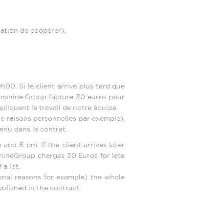
ation de coopérer).
0h00. Si le client arrive plus tard que
Sunshine Group facture 30 euros pour
pliquent le travail de notre équipe.
 de raisons personnelles par exemple),
venu dans le contrat.
and 8 pm. If the client arrives later
shineGroup charges 30 Euros for late
 a lot.
sonal reasons for example) the whole
ablished in the contract.