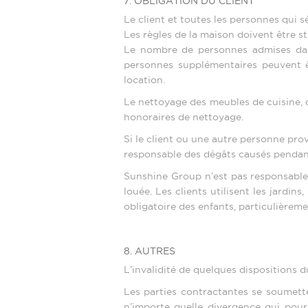
7. OBLIGATION DU CLIENT
Le client et toutes les personnes qui 
Les règles de la maison doivent être s
Le nombre de personnes admises dans 
personnes supplémentaires peuvent ê
location.
Le nettoyage des meubles de cuisine, de
honoraires de nettoyage.
Si le client ou une autre personne prov
responsable des dégâts causés pendant
Sunshine Group n’est pas responsable
louée. Les clients utilisent les jardins
obligatoire des enfants, particulièreme
8. AUTRES
L’invalidité de quelques dispositions du
Les parties contractantes se soumett
n’importe quelle divergence qui pourr