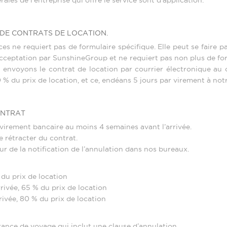
rales de l’entreprise qui offre le service sont d’application.
 DE CONTRATS DE LOCATION.
s ne requiert pas de formulaire spécifique. Elle peut se faire p
’acceptation par SunshineGroup et ne requiert pas non plus de f
 envoyons le contrat de location par courrier électronique au c
% du prix de location, et ce, endéans 5 jours par virement à notr
ONTRAT
virement bancaire au moins 4 semaines avant l’arrivée.
e rétracter du contrat.
ur de la notification de l’annulation dans nos bureaux.
 du prix de location
rrivée, 65 % du prix de location
rrivée, 80 % du prix de location
nce de voyage qui inclut une clause d’annulation.